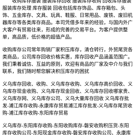
收购库存服装 服装库存回收 服装库存收购 回收库存服装
服装库存处理 库存服装 回收包括库存饰品、库存箱包、头
饰、五金库存、文具、玩具、鞋服、日常用品、废铁、废旧机
器库存等各类库存商品。本司凭借多年来的经验，与国内外广
大客户有贸易往来，形成的完善的交易平台。为客户提供整
单，高品质，低价格的超值产品。
收购库存公司常年购销厂家积压库存，清仓转行，外贸尾货各
类商品，公司库存回收价格实惠，库存回收产品涵盖范围广。
我们秉着诚信、互益的原则，欢迎有商品的厂家及中介与我们
联系，我们随时帮您解决积压库存的困扰
义乌库存回收、收购、义乌库存收购、义乌库存高价回收、义
乌库存现金收购、义乌库存现金回收、义乌库存回收哪家贵、
义乌库存网、义乌库存公司、义乌大量库存回收 义乌库存批
发-浦江库存收购-永康库存贸易浦江库存批发-义乌库存尾货收
购-浦江库存收购-东阳库存贸易
义乌库存-东阳库存收购-东阳收购库存-磐安收购积压货-东阳
库存收购公司-东阳现金库存收购-磐安库存收购公司、永康库